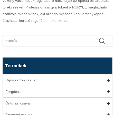
vékony vaslemezek rögzítésére használják az építési és telepítési
törekvéseket. Professzionális gyártóként a RURYEE megbízható
szállítója mindenkinek, aki állandó minőségű és versenyképes
árazással kereső rögzítőelemeket keres.
Termékek
Gipszkarton csavar
Forgácslap
Önfúrási csavar
Öncsapó csavar