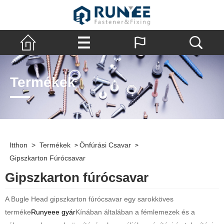
Termékek
Itthon
>
Termékek
Önfúrási Csavar
>
>
Gipszkarton Fúrócsavar
Gipszkarton fúrócsavar
A Bugle Head gipszkarton fúrócsavar egy sarokköves
terméke
Runyeee gyár
Kínában általában a fémlemezek és a