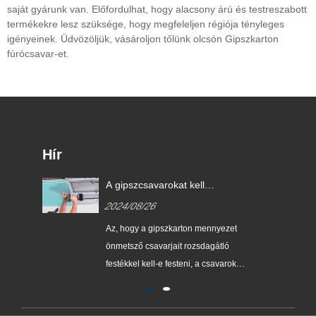
saját gyárunk van. Előfordulhat, hogy alacsony árú és testreszabott
termékekre lesz szüksége, hogy megfeleljen régiója tényleges
igényeinek. Üdvözöljük, vásároljon tőlünk olcsón Gipszkarton
fúrócsavar-et.
Hír
A gipszcsavarokat kell
rozsdamentesíteni?
2024/08/26
Az, hogy a gipszkarton mennyezet
önmetsző csavarjait rozsdagátló
festékkel kell-e festeni, a csavarok
típusától és az építési szokásoktól
függ.