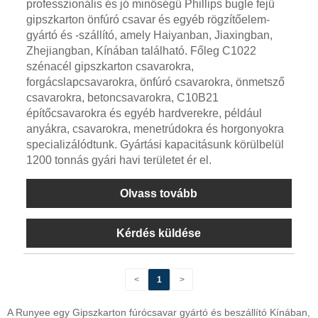
professzionális és jó minőségű Phillips bugle fejű
gipszkarton önfúró csavar és egyéb rögzítőelem-
gyártó és -szállító, amely Haiyanban, Jiaxingban,
Zhejiangban, Kínában található. Főleg C1022
szénacél gipszkarton csavarokra,
forgácslapcsavarokra, önfúró csavarokra, önmetsző
csavarokra, betoncsavarokra, C10B21
építőcsavarokra és egyéb hardverekre, például
anyákra, csavarokra, menetrúdokra és horgonyokra
specializálódtunk. Gyártási kapacitásunk körülbelül
1200 tonnás gyári havi területet ér el.
Olvass tovább
Kérdés küldése
<
1
>
A Runyee egy Gipszkarton fúrócsavar gyártó és beszállító Kínában,